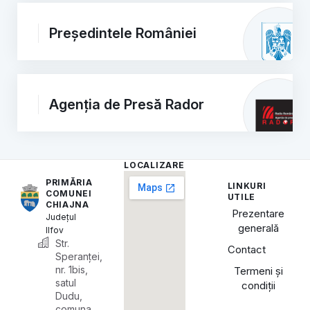
Președintele României
Agenția de Presă Rador
LOCALIZARE
PRIMĂRIA
LINKURI
COMUNEI
UTILE
CHIAJNA
Prezentare
Județul
generală
Ilfov
Str.
Contact
Speranței,
nr. 1bis,
Termeni și
satul
condiții
Dudu,
comuna