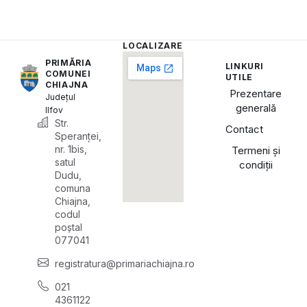
LOCALIZARE
PRIMĂRIA
LINKURI
COMUNEI
UTILE
CHIAJNA
Prezentare
Județul
generală
Ilfov
Str.
Contact
Speranței,
nr. 1bis,
Termeni și
satul
condiții
Dudu,
comuna
Chiajna,
codul
poștal
077041
registratura@primariachiajna.ro
021
4361122