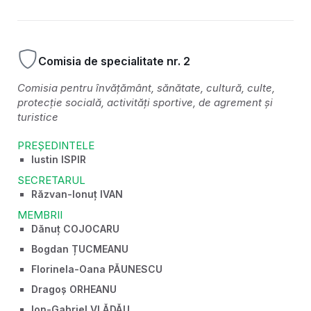
Comisia de specialitate nr. 2
Comisia pentru învățământ, sănătate, cultură, culte,
protecție socială, activități sportive, de agrement și
turistice
PREȘEDINTELE
Iustin ISPIR
SECRETARUL
Răzvan-Ionuț IVAN
MEMBRII
Dănuț COJOCARU
Bogdan ȚUCMEANU
Florinela-Oana PĂUNESCU
Dragoș ORHEANU
Ion-Gabriel VLĂDĂU