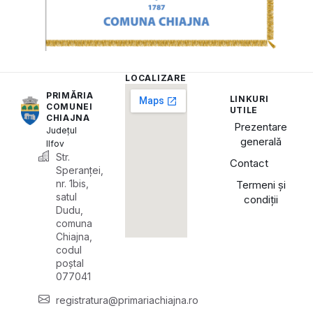
LOCALIZARE
PRIMĂRIA
LINKURI
COMUNEI
UTILE
CHIAJNA
Prezentare
Județul
generală
Ilfov
Str.
Contact
Speranței,
nr. 1bis,
Termeni și
satul
condiții
Dudu,
comuna
Chiajna,
codul
poștal
077041
registratura@primariachiajna.ro