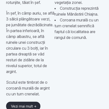
rotunjite, tăiat în șef.
vegetația zonei.
Construcția reprezintă
În șef, în câmp auriu, se află
ruinele Mănăstirii Chiajna.
3 sălcii plângătoare verzi,
Coroana murală cu un
pe jumătate dezrădăcinate.
turn crenelat semnifică
În partea inferioară, în
faptul că localitatea are
câmp albastru, se află
rangul de comună.
ruinele unei construcții
circulare cu 3 bolți, iar în
partea dreaptă se văd
resturi de zidărie de la
nivelul superior, totul de
argint.
Scutul este timbrat de o
coroană murală de argint
cu un turn crenelat.
Vezi mai mult