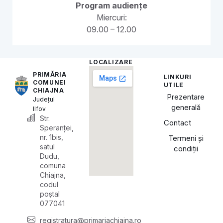
Program audiențe
Miercuri:
09.00 – 12.00
LOCALIZARE
PRIMĂRIA
LINKURI
COMUNEI
UTILE
CHIAJNA
Prezentare
Județul
generală
Ilfov
Str.
Contact
Speranței,
nr. 1bis,
Termeni și
satul
condiții
Dudu,
comuna
Chiajna,
codul
poștal
077041
registratura@primariachiajna.ro