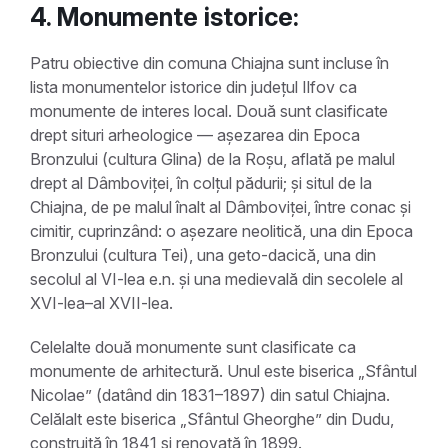
4. Monumente istorice:
Patru obiective din comuna Chiajna sunt incluse în
lista monumentelor istorice din județul Ilfov ca
monumente de interes local. Două sunt clasificate
drept situri arheologice — așezarea din Epoca
Bronzului (cultura Glina) de la Roșu, aflată pe malul
drept al Dâmboviței, în colțul pădurii; și situl de la
Chiajna, de pe malul înalt al Dâmboviței, între conac și
cimitir, cuprinzând: o așezare neolitică, una din Epoca
Bronzului (cultura Tei), una geto-dacică, una din
secolul al VI-lea e.n. și una medievală din secolele al
XVI-lea–al XVII-lea.
Celelalte două monumente sunt clasificate ca
monumente de arhitectură. Unul este biserica „Sfântul
Nicolae” (datând din 1831–1897) din satul Chiajna.
Celălalt este biserica „Sfântul Gheorghe” din Dudu,
construită în 1841 și renovată în 1899.