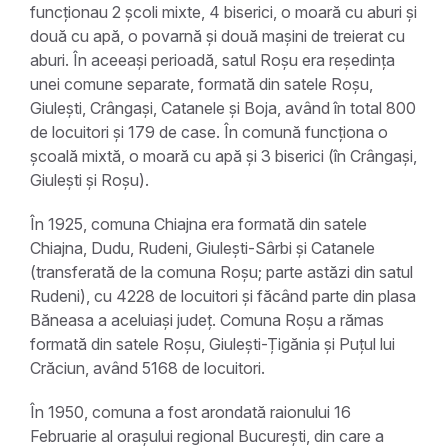
funcționau 2 școli mixte, 4 biserici, o moară cu aburi și
două cu apă, o povarnă și două mașini de treierat cu
aburi. În aceeași perioadă, satul Roșu era reședința
unei comune separate, formată din satele Roșu,
Giulești, Crângași, Catanele și Boja, având în total 800
de locuitori și 179 de case. În comună funcționa o
școală mixtă, o moară cu apă și 3 biserici (în Crângași,
Giulești și Roșu).
În 1925, comuna Chiajna era formată din satele
Chiajna, Dudu, Rudeni, Giulești-Sârbi și Catanele
(transferată de la comuna Roșu; parte astăzi din satul
Rudeni), cu 4228 de locuitori și făcând parte din plasa
Băneasa a aceluiași județ. Comuna Roșu a rămas
formată din satele Roșu, Giulești-Țigănia și Puțul lui
Crăciun, având 5168 de locuitori.
În 1950, comuna a fost arondată raionului 16
Februarie al orașului regional București, din care a