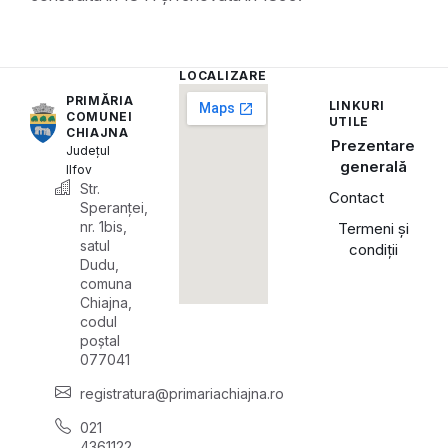
LOCALIZARE
PRIMĂRIA
LINKURI
COMUNEI
UTILE
CHIAJNA
Prezentare
Județul
generală
Ilfov
Str.
Contact
Speranței,
nr. 1bis,
Termeni și
satul
condiții
Dudu,
comuna
Chiajna,
codul
poștal
077041
registratura@primariachiajna.ro
021
4361122