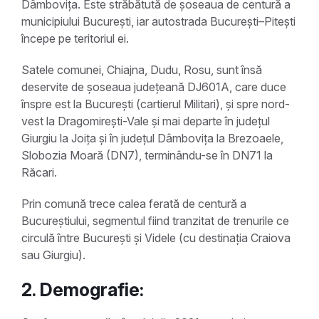
Dâmbovița. Este străbătută de șoseaua de centură a
municipiului București, iar autostrada București–Pitești
începe pe teritoriul ei.
Satele comunei, Chiajna, Dudu, Rosu, sunt însă
deservite de șoseaua județeană DJ601A, care duce
înspre est la București (cartierul Militari), și spre nord-
vest la Dragomirești-Vale și mai departe în județul
Giurgiu la Joița și în județul Dâmbovița la Brezoaele,
Slobozia Moară (DN7), terminându-se în DN71 la
Răcari.
Prin comună trece calea ferată de centură a
Bucureștiului, segmentul fiind tranzitat de trenurile ce
circulă între București și Videle (cu destinația Craiova
sau Giurgiu).
2. Demografie: