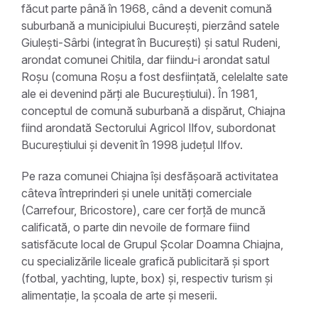
făcut parte până în 1968, când a devenit comună
suburbană a municipiului București, pierzând satele
Giulești-Sârbi (integrat în București) și satul Rudeni,
arondat comunei Chitila, dar fiindu-i arondat satul
Roșu (comuna Roșu a fost desființată, celelalte sate
ale ei devenind părți ale Bucureștiului). În 1981,
conceptul de comună suburbană a dispărut, Chiajna
fiind arondată Sectorului Agricol Ilfov, subordonat
Bucureștiului și devenit în 1998 județul Ilfov.
Pe raza comunei Chiajna își desfășoară activitatea
câteva întreprinderi și unele unități comerciale
(Carrefour, Bricostore), care cer forță de muncă
calificată, o parte din nevoile de formare fiind
satisfăcute local de Grupul Școlar Doamna Chiajna,
cu specializările liceale grafică publicitară și sport
(fotbal, yachting, lupte, box) și, respectiv turism și
alimentație, la școala de arte și meserii.