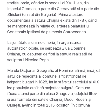
tradiției orale, cândva în secolul al XVIII-lea, din
Imperiul Otoman, o parte din Cernavodă și o parte din
Stricleni (un sat din Bulgaria). Prima atestare
documentară a satului Chiajna există din 1787, când
se menționează în relație cu arderea palatului lui
Constantin Ipsilanti de pe moșia Cotroceanca.
La jumătatea lunii noiembrie, în organizarea
autorităților locale, se serbează Ziua Doamnei
Chiajna, cu depuneri de flori la statuia realizată de
sculptorul Nicolae Popa.
Marele Dicționar Geografic al Romîniei afirmă, însă, că
satul de reședință al comunei a fost fondat de
imigranți bulgari în 1828, iar la sfârșitul secolului al XIX-
lea populația era încă majoritar bulgară. Comuna
făcea atunci parte din plasa Snagov a județului Ilfov,
și era formată din satele Chiajna, Dudu, Rudeni și
Giulești, având în total 2313 locuitori. În comună