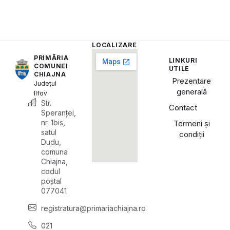
LOCALIZARE
PRIMĂRIA
LINKURI
COMUNEI
UTILE
CHIAJNA
Prezentare
Județul
generală
Ilfov
Str.
Contact
Speranței,
nr. 1bis,
Termeni și
satul
condiții
Dudu,
comuna
Chiajna,
codul
poștal
077041
registratura@primariachiajna.ro
021