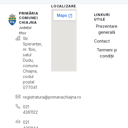
LOCALIZARE
PRIMĂRIA
LINKURI
COMUNEI
UTILE
CHIAJNA
Prezentare
Județul
generală
Ilfov
Str.
Contact
Speranței,
nr. 1bis,
Termeni și
satul
condiții
Dudu,
comuna
Chiajna,
codul
poștal
077041
registratura@primariachiajna.ro
021
4361122
021