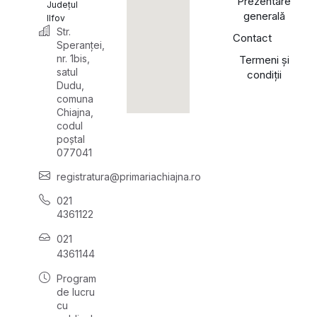
Prezentare
Județul
generală
Ilfov
Str.
Contact
Speranței,
nr. 1bis,
Termeni și
satul
condiții
Dudu,
comuna
Chiajna,
codul
poștal
077041
registratura@primariachiajna.ro
021
4361122
021
4361144
Program
de lucru
cu