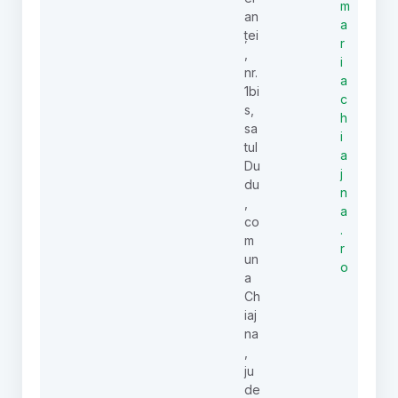
m
an
a
ței
r
,
i
nr.
a
1bi
c
s,
h
sa
i
tul
a
Du
j
du
n
,
a
co
.
m
r
un
o
a
Ch
iaj
na
,
ju
de