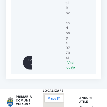
țul
Ilf
ov
,
co
d
po
șt
al
07
70
41
Completează
Vezi
formularul
locație
LOCALIZARE
PRIMĂRIA
LINKURI
COMUNEI
UTILE
CHIAJNA