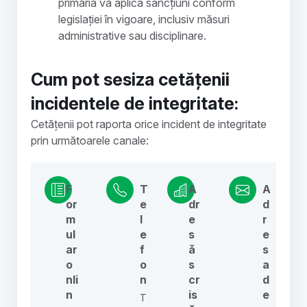
primăria va aplica sancțiuni conform
legislației în vigoare, inclusiv măsuri
administrative sau disciplinare.
Cum pot sesiza cetățenii
incidentele de integritate:
Cetățenii pot raporta orice incident de integritate
prin următoarele canale:
F
T
A
A
or
e
dr
d
m
l
e
r
ul
e
s
e
ar
f
ă
s
o
o
s
a
nli
n
cr
d
n
is
e
T