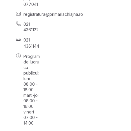
077041
registratura@primariachiajna.ro
021
4361122
021
4361144
Program
de lucru
cu
publicul:
luni
08:00 -
18:00
marți-joi
08:00 -
16:00
vineri
07:00 -
14:00