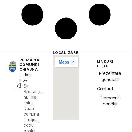
LOCALIZARE
PRIMĂRIA
LINKURI
COMUNEI
UTILE
CHIAJNA
Prezentare
Județul
generală
Ilfov
Str.
Contact
Speranței,
nr. 1bis,
Termeni și
satul
condiții
Dudu,
comuna
Chiajna,
codul
poștal