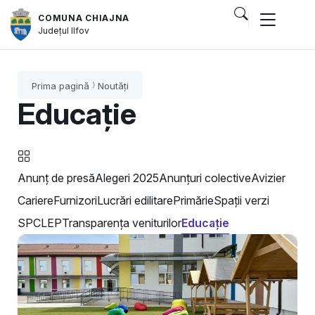
COMUNA CHIAJNA
Județul
Ilfov
Prima pagină
Noutăți
Educație
Anunț de presă
Alegeri 2025
Anunțuri colective
Avizier
Cariere
Furnizori
Lucrări edilitare
Primărie
Spații verzi
SPCLEP
Transparența veniturilor
Educație