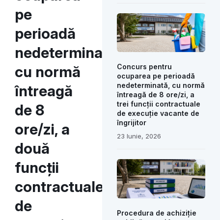
pe
perioadă
nedeterminată,
Concurs pentru
cu normă
ocuparea pe perioadă
nedeterminată, cu normă
întreagă
întreagă de 8 ore/zi, a
trei funcții contractuale
de 8
de execuție vacante de
îngrijitor
ore/zi, a
23 Iunie, 2026
două
funcții
contractuale
de
Procedura de achiziție