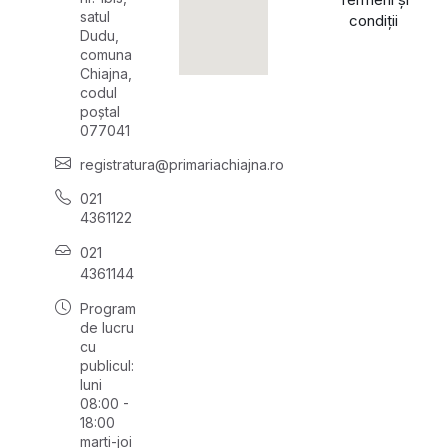
satul
condiții
Dudu,
comuna
Chiajna,
codul
poștal
077041
registratura@primariachiajna.ro
021
4361122
021
4361144
Program
de lucru
cu
publicul:
luni
08:00 -
18:00
marți-joi