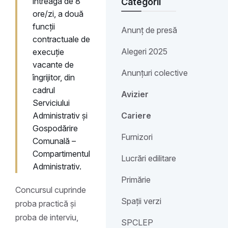
întreagă de 8
Categorii
ore/zi, a două
funcții
Anunț de presă
contractuale de
Alegeri 2025
execuție
vacante de
Anunțuri colective
îngrijitor, din
cadrul
Avizier
Serviciului
Administrativ și
Cariere
Gospodărire
Furnizori
Comunală –
Compartimentul
Lucrări edilitare
Administrativ.
Primărie
Concursul cuprinde
Spații verzi
proba practică și
proba de interviu,
SPCLEP