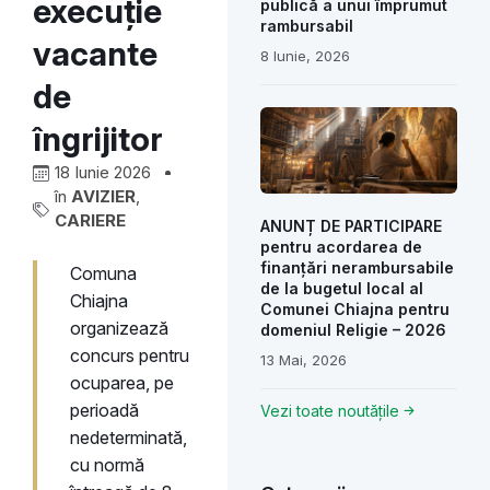
execuție
publică a unui împrumut
rambursabil
vacante
8 Iunie, 2026
de
îngrijitor
18 Iunie 2026
în
AVIZIER
,
CARIERE
ANUNȚ DE PARTICIPARE
pentru acordarea de
finanțări nerambursabile
Comuna
de la bugetul local al
Chiajna
Comunei Chiajna pentru
organizează
domeniul Religie – 2026
concurs pentru
13 Mai, 2026
ocuparea, pe
perioadă
Vezi toate noutățile
nedeterminată,
cu normă