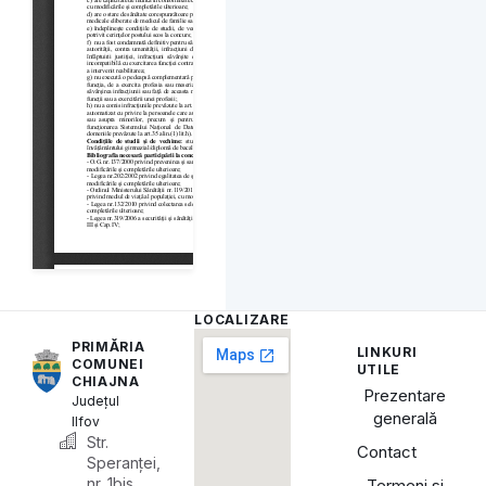
LOCALIZARE
PRIMĂRIA
LINKURI
COMUNEI
UTILE
CHIAJNA
Prezentare
Județul
generală
Ilfov
Str.
Contact
Speranței,
nr. 1bis,
Termeni și