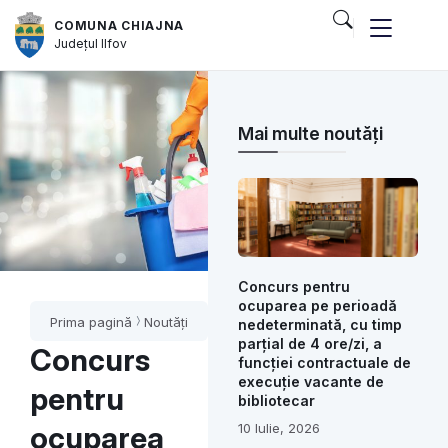
COMUNA CHIAJNA
Județul
Ilfov
Mai multe noutăți
Concurs pentru
ocuparea pe perioadă
Prima pagină
Noutăți
nedeterminată, cu timp
parțial de 4 ore/zi, a
Concurs
funcției contractuale de
execuție vacante de
pentru
bibliotecar
ocuparea
10 Iulie, 2026