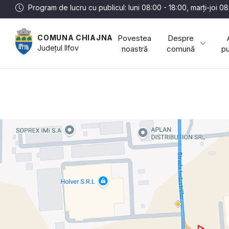
Program de lucru cu publicul: luni 08:00 - 18:00, marți-joi 08
Povestea
Despre
COMUNA CHIAJNA
Județul
Ilfov
noastră
comună
pu