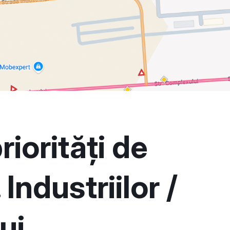
riorități de
 Industriilor /
ui