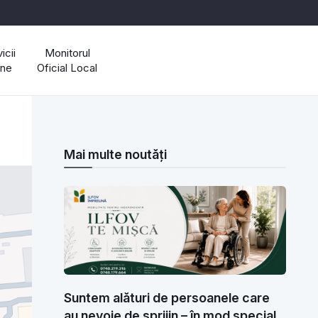
icii
Monitorul
ine
Oficial Local
Mai multe noutăți
Suntem alături de persoanele care
au nevoie de sprijin – în mod special