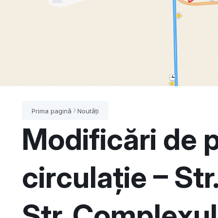
Prima pagină
Noutăți
Modificări de p
circulație – Str.
Str. Complexul