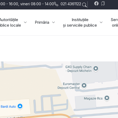
:00 - 16:00, vineri 08:00 - 14:00
021 4361122
Autoritățile
Instituțiile
Serv
Primăria
blice locale
și serviciile publice
onl