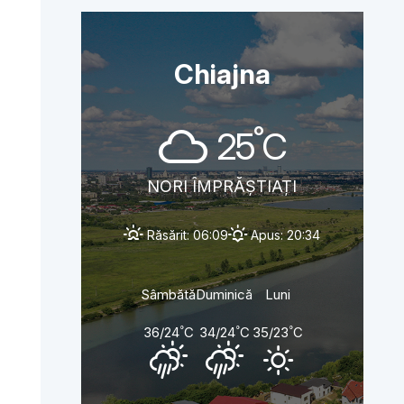
Chiajna
°
25
C
NORI ÎMPRĂȘTIAȚI
Răsărit: 06:09
Apus: 20:34
Sâmbătă
Duminică
Luni
°
°
°
36/24
C
34/24
C
35/23
C