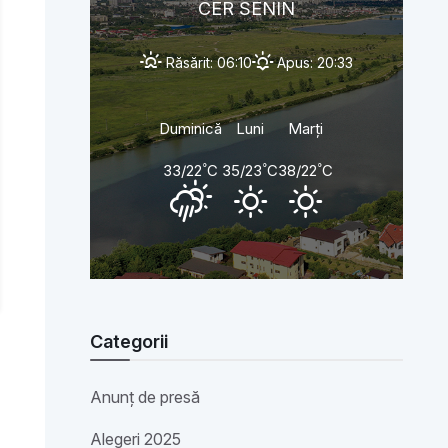
CER SENIN
Răsărit: 06:10
Apus: 20:33
Duminică
Luni
Marți
°
°
°
33/22
C
35/23
C
38/22
C
Categorii
Anunț de presă
Alegeri 2025