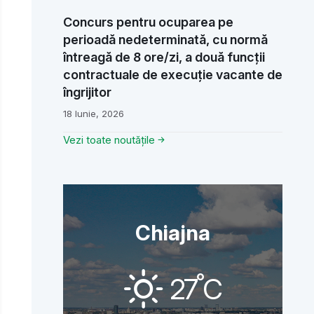
Concurs pentru ocuparea pe
perioadă nedeterminată, cu normă
întreagă de 8 ore/zi, a două funcții
contractuale de execuție vacante de
îngrijitor
18 Iunie, 2026
Vezi toate noutățile
Chiajna
°
27
C