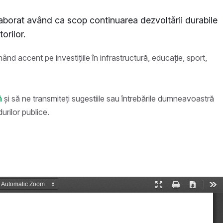
laborat având ca scop continuarea dezvoltării durabile
orilor.
nând accent pe investițiile în infrastructură, educație, sport,
ă
și să ne transmiteți sugestiile sau întrebările dumneavoastră
urilor publice.