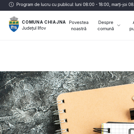
Program de lucru cu publicul: luni 08:00 - 18:00, marți-joi 08
Povestea
Despre
COMUNA CHIAJNA
Județul
Ilfov
noastră
comună
pu