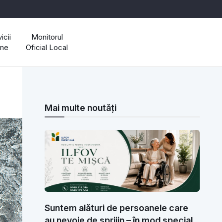
icii
Monitorul
ine
Oficial Local
Mai multe noutăți
Suntem alături de persoanele care
au nevoie de sprijin – în mod special