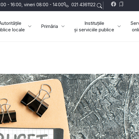
:00 - 16:00, vineri 08:00 - 14:00
021 4361122
Autoritățile
Instituțiile
Serv
Primăria
blice locale
și serviciile publice
onl