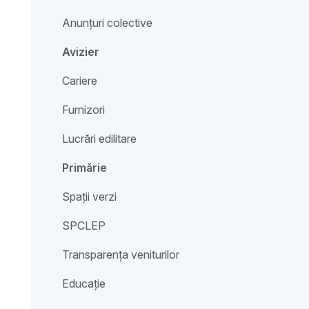
Anunțuri colective
Avizier
Cariere
Furnizori
Lucrări edilitare
Primărie
Spații verzi
SPCLEP
Transparența veniturilor
Educație